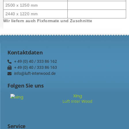
2500 x 1250 mm
2440 x 1220 mm
Wir liefern auch Fixformate und Zuschnitte
Kontaktdaten
+ 49 (0) 40 / 333 86 162
+ 49 (0) 40 / 333 86 163
info@luft-interwood.de
Folgen Sie uns
Xing
Luft Inter Wood
Service